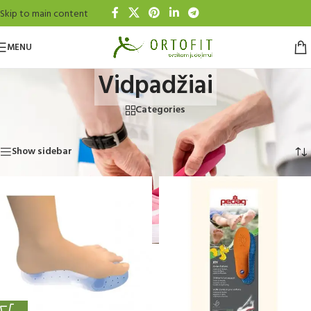
Skip to main content
MENU
Vidpadžiai
Categories
Home
»
Ortopedinės prekės
»
Vidpadžiai
Rodomi visi rezultatai: 7
Show sidebar