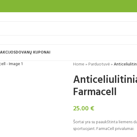
AKCIJOS
DOVANŲ KUPONAI
Home
»
Parduotuvė
»
Anticeliuliti
Anticeliulitin
Farmacell
25.00
€
Šortai yra su paaukštinta liemens dal
sportuojant. FarmaCell privalumai: