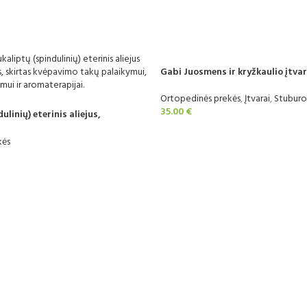
Gabi Juosmens ir kryžkaulio įtva
Ortopedinės prekės
,
Įtvarai
,
Stuburo 
35.00
€
ulinių) eterinis aliejus,
kės