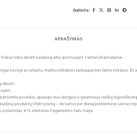
Dalintis:
APRAŠYMAS
. Puikiai tinka dėvėti kasdieną arba sportuojant. FarmaCell privalumai:
ngai kovoja su celiulitu, mažina riebalines sankaupas bei šalina toksinus. Šis
 dėvint;
uojant;
akteriniu poveikiu, apsaugo nuo alergijos ir garantuoja visišką higieniškumą
no masažinių produktų efektyvumą – du kartus per dieną problemines vietas tepa
poliamidas, 8 % elastanas. Pagaminimo šalis: Italija