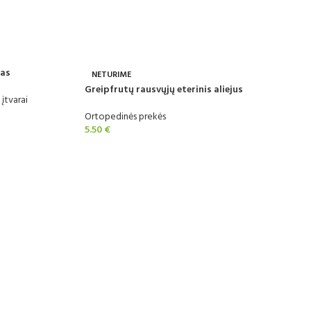
ras
NETURIME
Greipfrutų rausvųjų eterinis aliejus
įtvarai
Ortopedinės prekės
5.50
€