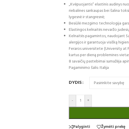
„Kvėpuojantis“ elastinis audinys nu
riebalines sankaupas bei šalina toks
lygesnė ir stangresnė;
Besiūlė mezgimo technologija gara
Elastingos kelnaitės nevaržo judesių
Kelnaitės pagamintos, naudojant Sa
alergijos ir garantuoja visišką higie
Feraros universitete (University at 
kartus per dieną problemines vietas 
8 savaičių pastebimai sumažėja apim
Pagaminimo šalis: Italija
DYDIS
-
+
Palyginti
Žymėti prekę