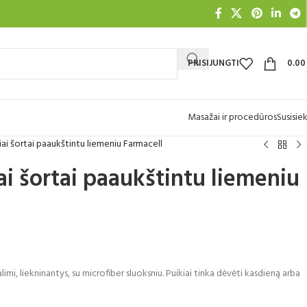
PRISIJUNGTI
0.0
Masažai ir procedūros
Susisiek
niai šortai paaukštintu liemeniu Farmacell
iai šortai paaukštintu liemeniu
imi, liekninantys, su microfiber sluoksniu. Puikiai tinka dėvėti kasdieną arba