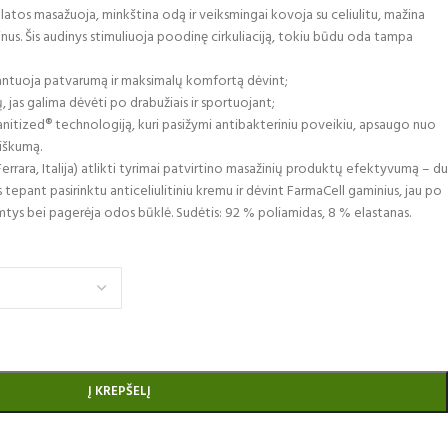
olatos masažuoja, minkština odą ir veiksmingai kovoja su celiulitu, mažina
inus. Šis audinys stimuliuoja poodinę cirkuliaciją, tokiu būdu oda tampa
ntuoja patvarumą ir maksimalų komfortą dėvint;
, jas galima dėvėti po drabužiais ir sportuojant;
nitized® technologiją, kuri pasižymi antibakteriniu poveikiu, apsaugo nuo
niškumą.
Ferrara, Italija) atlikti tyrimai patvirtino masažinių produktų efektyvumą – du
tepant pasirinktu anticeliulitiniu kremu ir dėvint FarmaCell gaminius, jau po
tys bei pagerėja odos būklė. Sudėtis: 92 % poliamidas, 8 % elastanas.
Į KREPŠELĮ