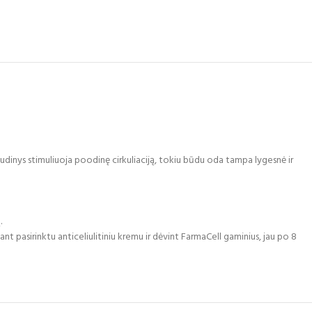
 audinys stimuliuoja poodinę cirkuliaciją, tokiu būdu oda tampa lygesnė ir
.
nt pasirinktu anticeliulitiniu kremu ir dėvint FarmaCell gaminius, jau po 8