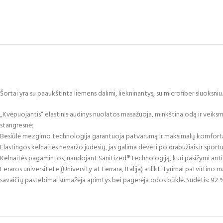
Šortai yra su paaukštinta liemens dalimi, liekninantys, su microfiber sluoksniu
„Kvėpuojantis“ elastinis audinys nuolatos masažuoja, minkština odą ir veiksmi
stangresnė;
Besiūlė mezgimo technologija garantuoja patvarumą ir maksimalų komfortą
Elastingos kelnaitės nevaržo judesių, jas galima dėvėti po drabužiais ir sport
Kelnaitės pagamintos, naudojant Sanitized® technologiją, kuri pasižymi antib
Feraros universitete (University at Ferrara, Italija) atlikti tyrimai patvirti
savaičių pastebimai sumažėja apimtys bei pagerėja odos būklė. Sudėtis: 92 % 