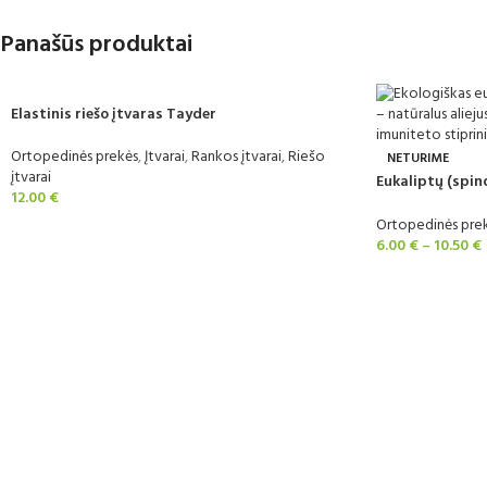
Panašūs produktai
Elastinis riešo įtvaras Tayder
Ortopedinės prekės
,
Įtvarai
,
Rankos įtvarai
,
Riešo
NETURIME
įtvarai
Eukaliptų (spind
12.00
€
ekologiškas
Ortopedinės pre
6.00
€
–
10.50
€