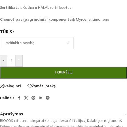
Sertifikatai:
Kosher ir HALAL sertifikuotas
Chemotipas (pagrindiniai komponentai)
: Myrcene, Limonene
TŪRIS
-
+
Į KREPŠELĮ
Palyginti
Žymėti prekę
Dalintis:
Aprašymas
BIOCOS citrusiniai aliejai atkeliauja tiesiai iš
Italijos
, Kalabrijos regiono, iš