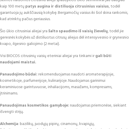
šeimos valdomos citrusiniu alieju spaudyklos. Ūkio šeimininkai jau daugiau
kaip 100 metų
patys augina ir distiliuoja citrusinius vaisius
, todėl
garantuoja jų aukščiausią kokybę. Bergamočių vaisius iki šiol skina rankomis,
kad atrinktų pačius geriausius.
Šio ūkio citrusiniai aliejai yra
šalto spaudimo iš vaisių žievelių
, todėl jie
geresnės kokybės už distiliuotus citrusų aliejus dėl intensyvesnio ir grynesnio
kvapo, ilgesnio galiojimo (2 metai).
Visi BIOCOS citrusinių vaisių eteriniai aliejai yra tinkami ir
gali būti
naudojami maistui.
Panaudojimo būdai:
rekomenduojamas naudoti aromaterapijoje,
kosmetikoje, parfumerijoje, kulinarijoje. Naudojamas garinimui
keraminiuose garintuvuose, inhaliacijoms, masažams, kompresams,
įtrinimams.
Panaudojimas kosmetikos gamyboje:
naudojamas priemonėse, siekiant
išvengti strijų.
Alchemija
: bazilikų, juodųjų pipirų, cinamonų, kvapiųjų,