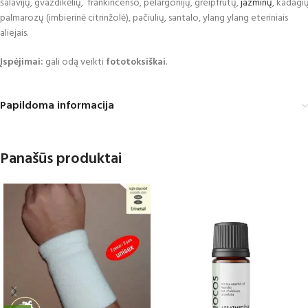
šalavijų, gvazdikėlių, frankincenso, pelargonijų, greipfrutų,
jazminų
, kadagių
palmarozų (imbierinė citrinžolė), pačiulių, santalo, ylang ylang eteriniais
aliejais.
Įspėjimai:
gali odą veikti
fototoksiškai
.
Papildoma informacija
Panašūs produktai