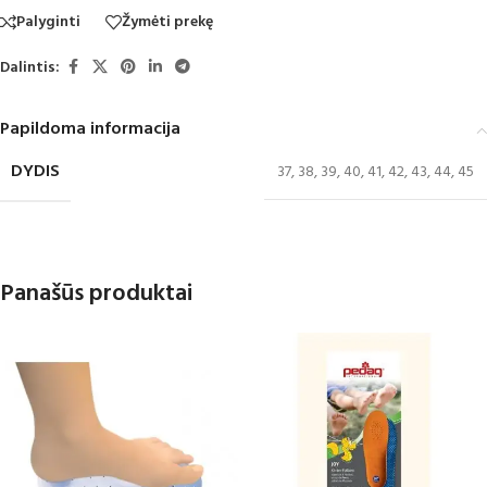
Palyginti
Žymėti prekę
Dalintis:
Papildoma informacija
DYDIS
37
,
38
,
39
,
40
,
41
,
42
,
43
,
44
,
45
Panašūs produktai