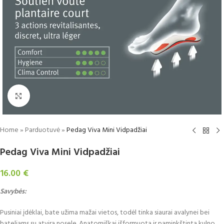
Padidinti
Home
»
Parduotuvė
»
Pedag Viva Mini Vidpadžiai
Pedag Viva Mini Vidpadžiai
16.00
€
Savybės:
Pusiniai įdėklai, bate užima mažai vietos, todėl tinka siaurai avalynei bei
bateliams su atvira nosele. Anatomiškai išformuota ir paminkštinta kulno