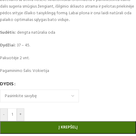
dalis sugeria smūgius žengiant, išilginio skliauto atrama ir pelotas priekinėje
pėdos srityje išlaiko taisyklingą formą. Labai plona ir orui laidi natūrali oda
palaiko optimalias sąlygas bato viduje..
Sudėtis:
dengta natūralia oda
Dydžiai:
37 – 45.
Pakuotėje 2 vnt.
Pagaminimo šalis: Vokietija
DYDIS
-
+
Į KREPŠELĮ