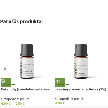
Panašūs produktai
NETURIME
NETURIME
Eukaliptų (spindulinių) eterinis
Jazminų eterinis absoliutas (5%)
aliejus, ekologiškas
Ortopedinės prekės
Ortopedinės prekės
8.90
€
6.00
€
–
10.50
€