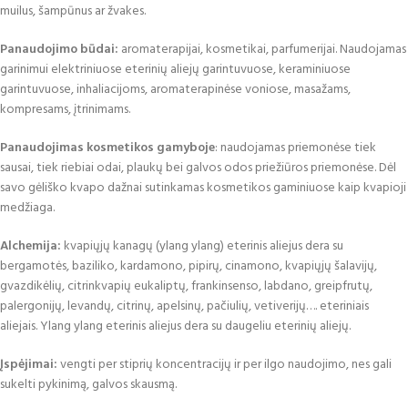
muilus, šampūnus ar žvakes.
Panaudojimo būdai:
aromaterapijai, kosmetikai, parfumerijai. Naudojamas
garinimui elektriniuose eterinių aliejų garintuvuose, keraminiuose
garintuvuose, inhaliacijoms, aromaterapinėse voniose, masažams,
kompresams, įtrinimams.
Panaudojimas kosmetikos gamyboje
: naudojamas priemonėse tiek
sausai, tiek riebiai odai, plaukų bei galvos odos priežiūros priemonėse. Dėl
savo gėliško kvapo dažnai sutinkamas kosmetikos gaminiuose kaip kvapioji
medžiaga.
Alchemija:
kvapiųjų kanagų (ylang ylang) eterinis aliejus dera su
bergamotės, baziliko, kardamono, pipirų, cinamono, kvapiųjų šalavijų,
gvazdikėlių, citrinkvapių eukaliptų, frankinsenso, labdano, greipfrutų,
palergonijų, levandų, citrinų, apelsinų, pačiulių, vetiverijų…. eteriniais
aliejais. Ylang ylang eterinis aliejus dera su daugeliu eterinių aliejų.
Įspėjimai:
vengti per stiprių koncentracijų ir per ilgo naudojimo, nes gali
sukelti pykinimą, galvos skausmą.