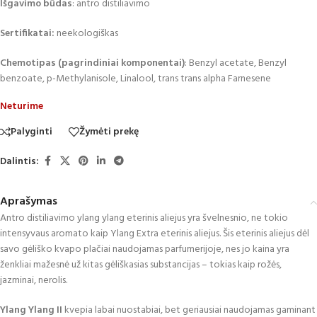
Išgavimo būdas
: antro distiliavimo
Sertifikatai:
neekologiškas
Chemotipas (pagrindiniai komponentai)
: Benzyl acetate, Benzyl
benzoate, p-Methylanisole, Linalool, trans trans alpha Farnesene
Neturime
Palyginti
Žymėti prekę
Dalintis:
Aprašymas
Antro distiliavimo ylang ylang eterinis aliejus yra švelnesnio, ne tokio
intensyvaus aromato kaip Ylang Extra eterinis aliejus. Šis eterinis aliejus dėl
savo gėliško kvapo plačiai naudojamas parfumerijoje, nes jo kaina yra
ženkliai mažesnė už kitas gėliškasias substancijas – tokias kaip rožės,
jazminai, nerolis.
Ylang Ylang II
kvepia labai nuostabiai, bet geriausiai naudojamas gaminant