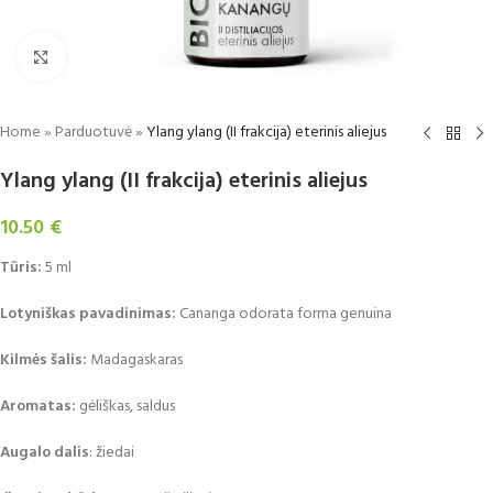
Padidinti
Home
»
Parduotuvė
»
Ylang ylang (II frakcija) eterinis aliejus
Ylang ylang (II frakcija) eterinis aliejus
10.50
€
Tūris:
5 ml
Lotyniškas pavadinimas:
Cananga odorata forma genuina
Kilmės šalis:
Madagaskaras
Aromatas:
gėliškas, saldus
Augalo dalis
: žiedai