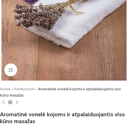
Padidinti
Home
»
Parduotuvė
»
Aromatinė vonelė kojoms ir atpalaiduojantis viso
kūno masažas
Aromatinė vonelė kojoms ir atpalaiduojantis viso
kūno masažas