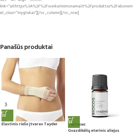
link=”url:https%3A%2F%2Fsveikatinimonamai.lt%2Fproduktas%2Faboneme
el_class=”mygtukas”][/vc_column][/vc_row]
Panašūs produktai
Elastinis riešo įtvaras Tayder
NETURIME
Gvazdikėlių eterinis aliejus