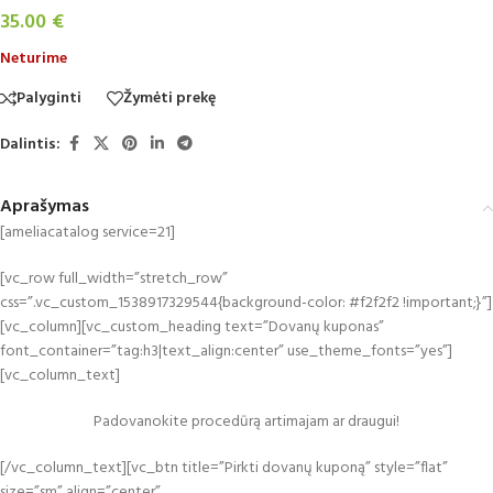
35.00
€
Neturime
Palyginti
Žymėti prekę
Dalintis:
Aprašymas
[ameliacatalog service=21]
[vc_row full_width=”stretch_row”
css=”.vc_custom_1538917329544{background-color: #f2f2f2 !important;}”]
[vc_column][vc_custom_heading text=”Dovanų kuponas”
font_container=”tag:h3|text_align:center” use_theme_fonts=”yes”]
[vc_column_text]
Padovanokite procedūrą artimajam ar draugui!
[/vc_column_text][vc_btn title=”Pirkti dovanų kuponą” style=”flat”
size=”sm” align=”center”