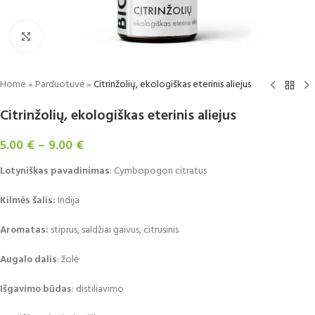
Padidinti
Home
»
Parduotuvė
»
Citrinžolių, ekologiškas eterinis aliejus
Citrinžolių, ekologiškas eterinis aliejus
5.00
€
–
9.00
€
Lotyni
škas pavadinimas
: Cymbopogon citratus
Kilmės šalis:
Indija
Aromatas:
stiprus, saldžiai gaivus, citrusinis
Augalo dalis
: žolė
Išgavimo būdas
: distiliavimo