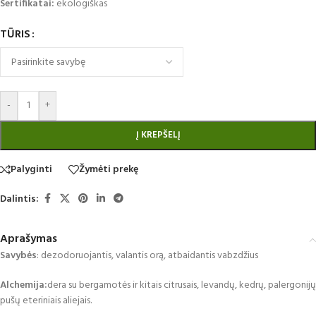
Sertifikatai:
ekologiškas
TŪRIS
-
+
Į KREPŠELĮ
Palyginti
Žymėti prekę
Dalintis:
Aprašymas
Savybės
: dezodoruojantis, valantis orą, atbaidantis vabzdžius
Alchemija:
dera su bergamotės ir kitais citrusais, levandų, kedrų, palergonijų
pušų eteriniais aliejais.